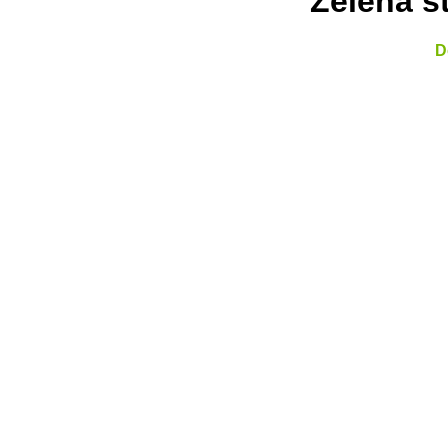
Želena s
D