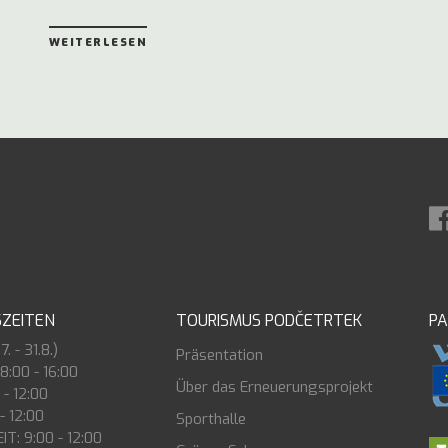
WEITERLESEN
ZEITEN
TOURISMUS PODČETRTEK
P
. - 31.8.)
Präsentation
 8:00 - 16:00
Über das Erneuerungsprojekt
 - 12:00
- 12:00
Sporthalle
T: 9:00 - 12:00