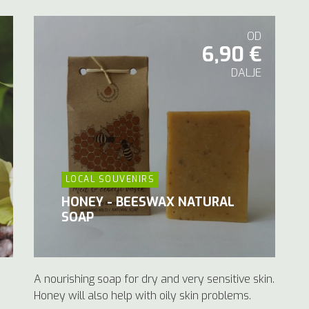
OD
6,90 €
DALJE
LOCAL SOUVENIRS
HONEY - BEESWAX NATURAL
SOAP
A nourishing soap for dry and very sensitive skin.
Honey will also help with oily skin problems.