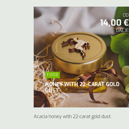
OD
14,00 €
DALJE
FOOD
HONEY WITH 22-CARAT GOLD
DUST
Acacia honey with 22-carat gold dust.