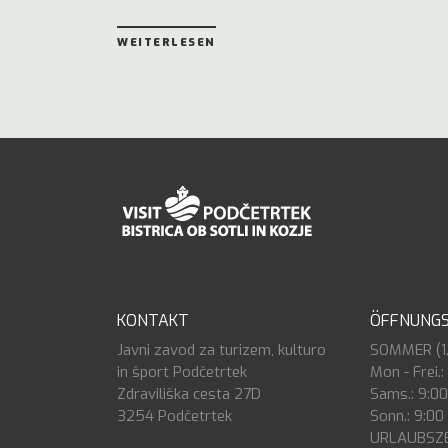
WEITERLESEN
KONTAKT
ÖFFNUNGS
Javni zavod za turizem, kulturo
SOMMER (1.7
in šport Podčetrtek
Mon - Frei.:
Zdraviliška cesta 27D
Sams.: 9:00
3254 Podčetrtek
Sonn.: 9:00 
URLAUBSZEI