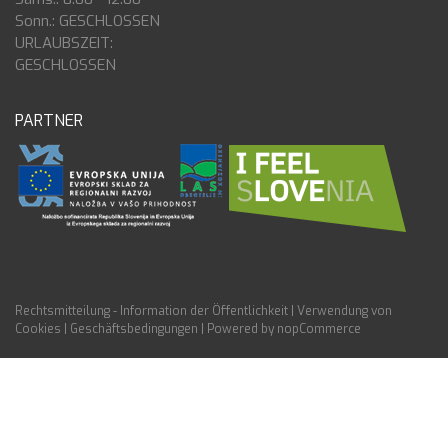
Sonn.: GESCHLOSSEN
URLAUBSZEIT:
GESCHLOSSEN
PARTNER
Rechtsmitteilung - Information der Öffentlichkeit
|
Verwendung von
Cookies
|
Geschäftsbedingungen
|
Powered by nopCommerce