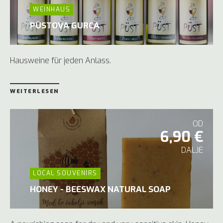
WEINHAUS
PÜSTOVA GURCA
Hausweine für jeden Anlass.
WEITERLESEN
OD
6,90 €
DALJE
LOCAL SOUVENIRS
HONEY - BEESWAX NATURAL SOAP