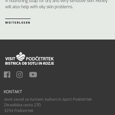
A nourishing soap for dry and very sensitive skin. Honey
will also help with oily skin problems.
WEITERLESEN
KONTAKT
Javni zavod za turizem, kulturo in šport Podčetrtek
Zdraviliška cesta 27D
3254 Podčetrtek