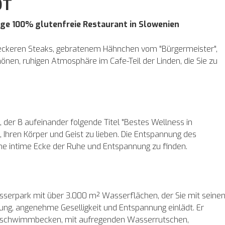
OT
zige 100% glutenfreie Restaurant in Slowenien
, leckeren Steaks, gebratenem Hähnchen vom "Bürgermeister",
hönen, ruhigen Atmosphäre im Cafe-Teil der Linden, die Sie zu
, der 8 aufeinander folgende Titel "Bestes Wellness in
, Ihren Körper und Geist zu lieben. Die Entspannung des
ine intime Ecke der Ruhe und Entspannung zu finden.
serpark mit über 3.000 m² Wasserflächen, der Sie mit seine
tung, angenehme Geselligkeit und Entspannung einlädt. Er
enschwimmbecken, mit aufregenden Wasserrutschen,