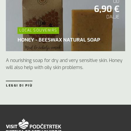
OD
6,90 €
DALJE
LOCAL SOUVENIRS
HONEY - BEESWAX NATURAL SOAP
A nourishing soap for dry and very sensitive skin. Honey
will also help with oily skin problems.
LEGGI DI PIÙ