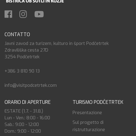
CONTATTO
Javni zavod za turizem, kulturo in šport Podčetrtek
Zdraviliška cesta 27D
3254 Podčetrtek
+386 3 810 90 13
info@visitpodcetrtek.com
ORARIO DI APERTURE
TURISMO PODČETRTEK
ESTATE (1.7. - 31.8.)
Presentazione
Lun - Ven.: 8:00 - 16:00
Sul progetto di
Sab.: 9:00 - 12:00
ristrutturazione
Dom.: 9:00 - 12:00