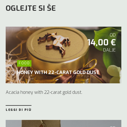
OGLEJTE SI ŠE
OD
14,00 €
DALJE
FOOD
HONEY WITH 22-CARAT GOLD DUST
Acacia honey with 22-carat gold dust.
LEGGI DI PIÙ