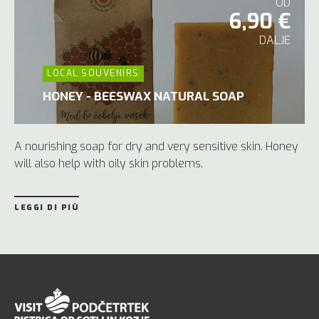
OD
6,90 €
DALJE
LOCAL SOUVENIRS
HONEY - BEESWAX NATURAL SOAP
A nourishing soap for dry and very sensitive skin. Honey
will also help with oily skin problems.
LEGGI DI PIÙ