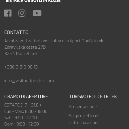
CONTATTO
Javni zavod za turizem, kulturo in šport Podčetrtek
Zdraviliška cesta 27D
3254 Podčetrtek
+386 3 810 90 13
info@visitpodcetrtek.com
ORARIO DI APERTURE
TURISMO PODČETRTEK
ESTATE (1.7. - 31.8.)
Presentazione
Lun - Ven.: 8:00 - 16:00
Sul progetto di
Sab.: 9:00 - 12:00
ristrutturazione
Dom.: 9:00 - 12:00