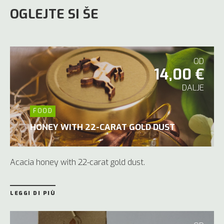
OGLEJTE SI ŠE
OD
14,00 €
DALJE
FOOD
HONEY WITH 22-CARAT GOLD DUST
Acacia honey with 22-carat gold dust.
LEGGI DI PIÙ