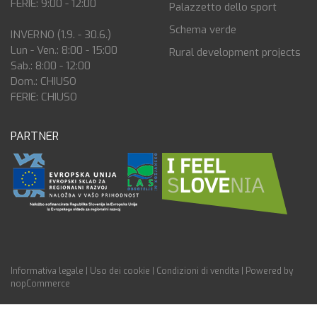
FERIE: 9:00 - 12:00
Palazzetto dello sport
Schema verde
INVERNO (1.9. - 30.6.)
Lun - Ven.: 8:00 - 15:00
Rural development projects
Sab.: 8:00 - 12:00
Dom.: CHIUSO
FERIE: CHIUSO
PARTNER
Informativa legale
|
Uso dei cookie
|
Condizioni di vendita
|
Powered by
nopCommerce