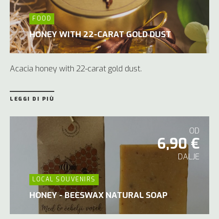
FOOD
HONEY WITH 22-CARAT GOLD DUST
Acacia honey with 22-carat gold dust.
LEGGI DI PIÙ
OD
6,90 €
DALJE
LOCAL SOUVENIRS
HONEY - BEESWAX NATURAL SOAP