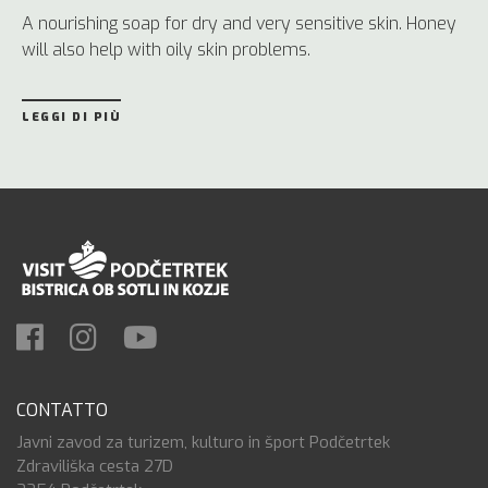
A nourishing soap for dry and very sensitive skin. Honey
will also help with oily skin problems.
LEGGI DI PIÙ
CONTATTO
Javni zavod za turizem, kulturo in šport Podčetrtek
Zdraviliška cesta 27D