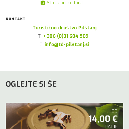
Attrazioni culturali
KONTAKT
Turistično društvo Pilštanj
T
+ 386 (0)31 604 509
E
info@td-pilstanj.si
OGLEJTE SI ŠE
OD
14,00 €
DALJE