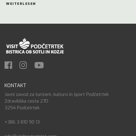
WEITERLESEN
KONTAKT
Javni zavod za turizem, kulturo in šport Podčetrtek
Zdraviliška cesta 27D
3254 Podčetrtek
+386 3 810 90 13