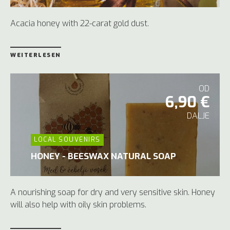
Acacia honey with 22-carat gold dust.
WEITERLESEN
OD
6,90 €
DALJE
LOCAL SOUVENIRS
HONEY - BEESWAX NATURAL SOAP
A nourishing soap for dry and very sensitive skin. Honey
will also help with oily skin problems.