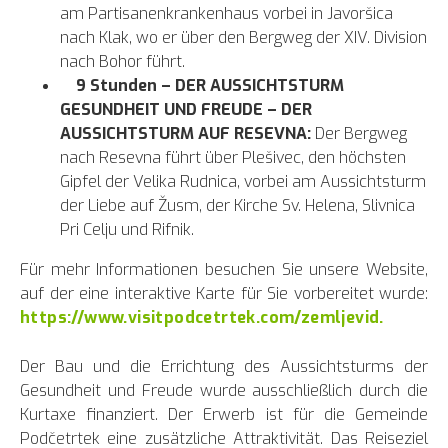
am Partisanenkrankenhaus vorbei in Javoršica
nach Klak, wo er über den Bergweg der XIV. Division
nach Bohor führt.
9 Stunden – DER AUSSICHTSTURM
GESUNDHEIT UND FREUDE – DER
AUSSICHTSTURM AUF RESEVNA:
Der Bergweg
nach Resevna führt über Plešivec, den höchsten
Gipfel der Velika Rudnica, vorbei am Aussichtsturm
der Liebe auf Žusm, der Kirche Sv. Helena, Slivnica
Pri Celju und Rifnik.
Für mehr Informationen besuchen Sie unsere Website,
auf der eine interaktive Karte für Sie vorbereitet wurde:
https://www.visitpodcetrtek.com/zemljevid.
Der Bau und die Errichtung des Aussichtsturms der
Gesundheit und Freude wurde ausschließlich durch die
Kurtaxe finanziert. Der Erwerb ist für die Gemeinde
Podčetrtek eine zusätzliche Attraktivität. Das Reiseziel