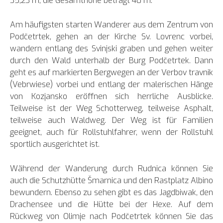
35,23 m, die Gesamthöhe beträgt 40 m.
Am häufigsten starten Wanderer aus dem Zentrum von
Podčetrtek, gehen an der Kirche Sv. Lovrenc vorbei,
wandern entlang des Svinjski graben und gehen weiter
durch den Wald unterhalb der Burg Podčetrtek. Dann
geht es auf markierten Bergwegen an der Verbov travnik
(Vebrwiese) vorbei und entlang der malerischen Hänge
von Kozjansko eröffnen sich herrliche Ausblicke.
Teilweise ist der Weg Schotterweg, teilweise Asphalt,
teilweise auch Waldweg. Der Weg ist für Familien
geeignet, auch für Rollstuhlfahrer, wenn der Rollstuhl
sportlich ausgerichtet ist.
Während der Wanderung durch Rudnica können Sie
auch die Schutzhütte Šmarnica und den Rastplatz Albino
bewundern. Ebenso zu sehen gibt es das Jagdbiwak, den
Drachensee und die Hütte bei der Hexe. Auf dem
Rückweg von Olimje nach Podčetrtek können Sie das