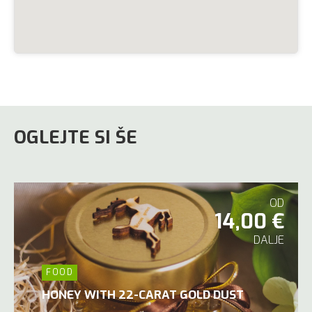
OGLEJTE SI ŠE
OD
14,00 €
DALJE
FOOD
HONEY WITH 22-CARAT GOLD DUST