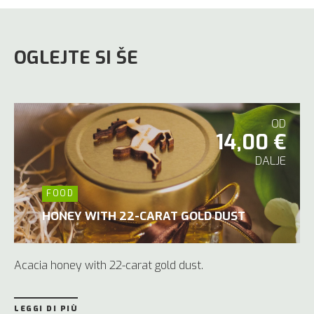
OGLEJTE SI ŠE
OD
14,00 €
DALJE
FOOD
HONEY WITH 22-CARAT GOLD DUST
Acacia honey with 22-carat gold dust.
LEGGI DI PIÙ