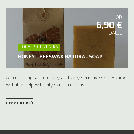
OD
6,90 €
DALJE
LOCAL SOUVENIRS
HONEY - BEESWAX NATURAL SOAP
A nourishing soap for dry and very sensitive skin. Honey
will also help with oily skin problems.
LEGGI DI PIÙ