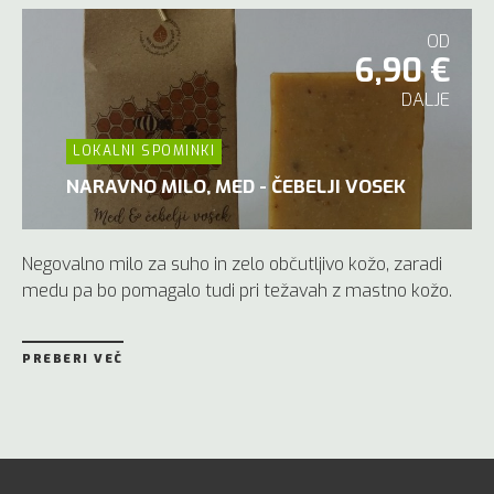
OD
6,90 €
DALJE
LOKALNI SPOMINKI
NARAVNO MILO, MED - ČEBELJI VOSEK
Negovalno milo za suho in zelo občutljivo kožo, zaradi
medu pa bo pomagalo tudi pri težavah z mastno kožo.
PREBERI VEČ