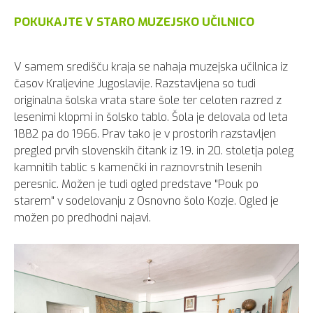
POKUKAJTE V STARO MUZEJSKO UČILNICO
V samem središču kraja se nahaja muzejska učilnica iz
časov Kraljevine Jugoslavije. Razstavljena so tudi
originalna šolska vrata stare šole ter celoten razred z
lesenimi klopmi in šolsko tablo. Šola je delovala od leta
1882 pa do 1966. Prav tako je v prostorih razstavljen
pregled prvih slovenskih čitank iz 19. in 20. stoletja poleg
kamnitih tablic s kamenčki in raznovrstnih lesenih
peresnic. Možen je tudi ogled predstave "Pouk po
starem" v sodelovanju z Osnovno šolo Kozje. Ogled je
možen po predhodni najavi.