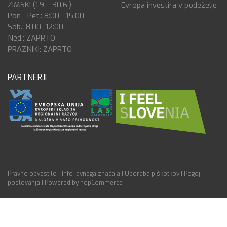
ZIMSKI (1.9. - 30.6.)
Evropa investira v podeželje
Pon - Pet.: 8:00 - 15:00
Sob.: 8:00 -12:00
Ned.: ZAPRTO
PRAZNIKI: ZAPRTO
PARTNERJI
Pravno obvestilo - Info javnega značaja
|
Uporaba piškotkov
|
Pogoji
poslovanja
|
Powered by nopCommerce