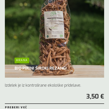
HRANA
BIO PIRINI ŠIROKI REZANCI
Izdelek je iz kontrolirane ekološke pridelave.
3,50 €
PREBERI VEČ