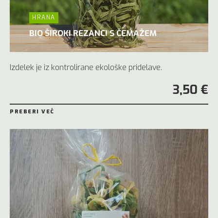
HRANA
BIO ŠIROKI REZANCI S ČEMAŽEM
Izdelek je iz kontrolirane ekološke pridelave.
3,50 €
PREBERI VEČ