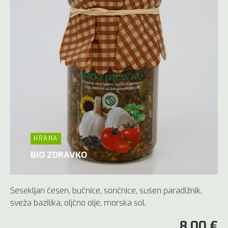
HRANA
BIO ZDRAVKO
Sesekljan česen, bučnice, sončnice, sušen paradižnik,
sveža bazilika, oljčno olje, morska sol.
8,00 €