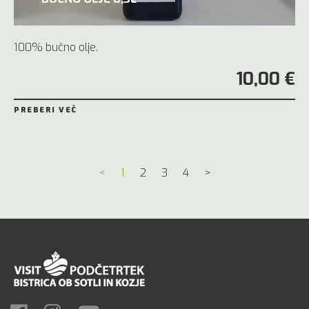
100% bučno olje.
10,00 €
PREBERI VEČ
<
1
2
3
4
>