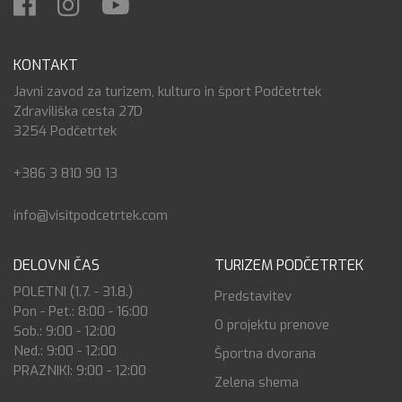
KONTAKT
Javni zavod za turizem, kulturo in šport Podčetrtek
Zdraviliška cesta 27D
3254 Podčetrtek
+386 3 810 90 13
info@visitpodcetrtek.com
DELOVNI ČAS
TURIZEM PODČETRTEK
POLETNI (1.7. - 31.8.)
Predstavitev
Pon - Pet.: 8:00 - 16:00
O projektu prenove
Sob.: 9:00 - 12:00
Ned.: 9:00 - 12:00
Športna dvorana
PRAZNIKI: 9:00 - 12:00
Zelena shema