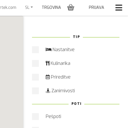
trtek.com
SL
TRGOVINA
PRIJAVA
TIP
Nastanitve
Kulinarika
Prireditve
Zanimivosti
POTI
Pešpoti