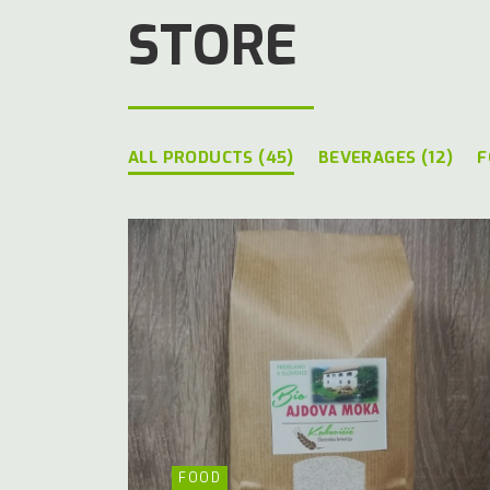
STORE
ALL PRODUCTS (45)
BEVERAGES (12)
F
FOOD