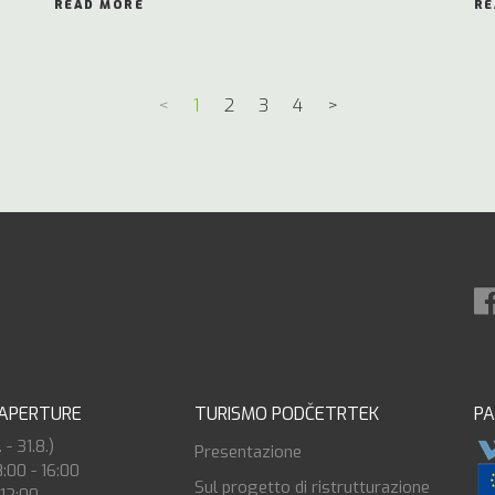
READ MORE
RE
<
1
2
3
4
>
 APERTURE
TURISMO PODČETRTEK
P
 - 31.8.)
Presentazione
8:00 - 16:00
Sul progetto di ristrutturazione
 12:00