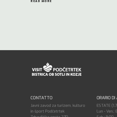
READ MORE
CONTATTO
ORARIO DI
Javni zavod za turizem, kulturo
ESTATE (1.7.
in šport Podčetrtek
Lun - Ven.: 
Zdraviliška cesta 27D
Sab.: 9:00 -