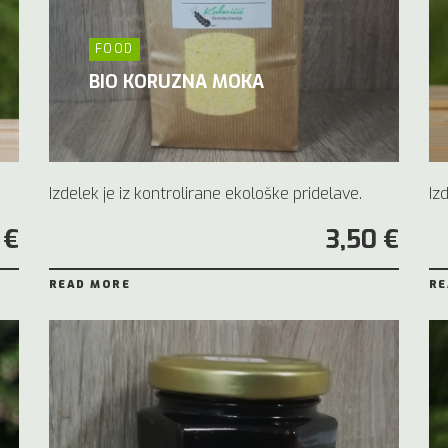
FOOD
BIO KORUZNA MOKA
Izdelek je iz kontrolirane ekološke pridelave.
Iz
 €
3,50 €
READ MORE
RE