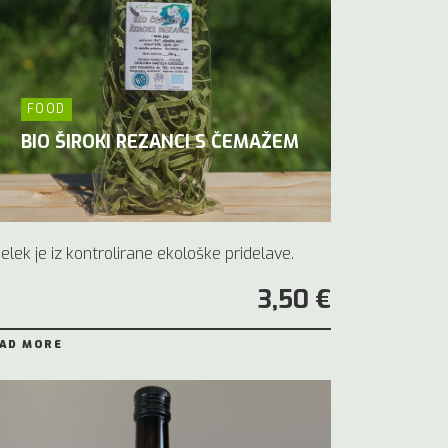
FOOD
BIO ŠIROKI REZANCI S ČEMAŽEM
delek je iz kontrolirane ekološke pridelave.
3,50 €
AD MORE