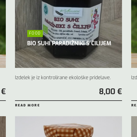
FOOD
BIO SUHI PARADIŽNIKI S ČILIJEM
Izdelek je iz kontrolirane ekološke pridelave.
Iz
 €
8,00 €
READ MORE
RE