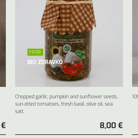
FOOD
BIO ZDRAVKO
Chopped garlic, pumpkin and sunflower seeds,
10
sun-dried tomatoes, fresh basil, olive oil, sea
salt.
 €
8,00 €