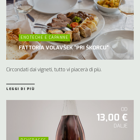
ENOTECHE E CAPANNE
FATTORIA VOLAVŠEK “PRI ŠKORCU”
Circondati dai vigneti, tutto vi piacerà di più.
LEGGI DI PIÙ
OD
13,00 €
DALJE