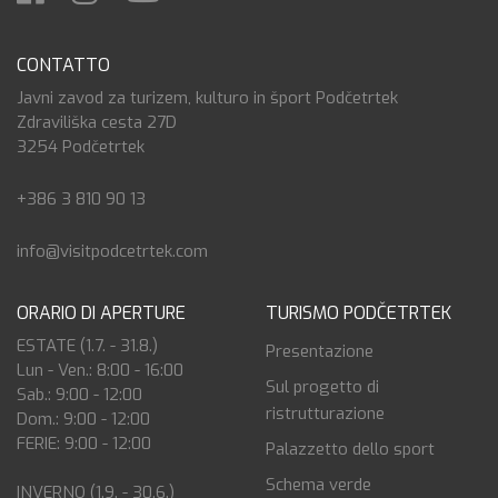
CONTATTO
Javni zavod za turizem, kulturo in šport Podčetrtek
Zdraviliška cesta 27D
3254 Podčetrtek
+386 3 810 90 13
info@visitpodcetrtek.com
ORARIO DI APERTURE
TURISMO PODČETRTEK
ESTATE (1.7. - 31.8.)
Presentazione
Lun - Ven.: 8:00 - 16:00
Sul progetto di
Sab.: 9:00 - 12:00
ristrutturazione
Dom.: 9:00 - 12:00
FERIE: 9:00 - 12:00
Palazzetto dello sport
Schema verde
INVERNO (1.9. - 30.6.)