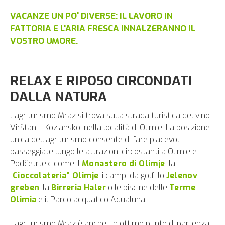
VACANZE UN PO' DIVERSE: IL LAVORO IN
FATTORIA E L'ARIA FRESCA INNALZERANNO IL
VOSTRO UMORE.
RELAX E RIPOSO CIRCONDATI
DALLA NATURA
L’agriturismo Mraz si trova sulla strada turistica del vino
Virštanj - Kozjansko, nella località di Olimje. La posizione
unica dell’agriturismo consente di fare piacevoli
passeggiate lungo le attrazioni circostanti a Olimje e
Podčetrtek, come il
Monastero di Olimje
, la
“
Cioccolateria” Olimje
, i campi da golf, lo
Jelenov
greben
, la
Birreria Haler
o le piscine delle
Terme
Olimia
e il Parco acquatico Aqualuna.
L’agriturismo Mraz è anche un ottimo punto di partenza