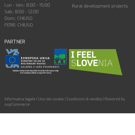
Lun - Ven.: 8:00 - 15:00
Rural development projects
Sab.: 8:00 - 12:00
Dom.: CHIUSO
FERIE: CHIUSO
PARTNER
Informativa legale
|
Uso dei cookie
|
Condizioni di vendita
|
Powered by
nopCommerce