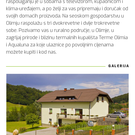
raspolaganju je u sobama s televizorom, kupaonicom i
klima-uređajem, a po želji za vas pripremaju i doručak od
svojih domaćih proizvoda. Na seoskom gospodarstvu u
Olimju raspolažu s tri dvokrevetne i dvije trokrevetne
sobe. Pozivamo vas u ruralno područje, u Olimje, u
zagrljaj prirode i blizinu termalnih kupališta Terme Olimia
i Aqualuna za koje ulaznice po povoljnim cijenama
možete kupiti i kod nas.
GALERIJA