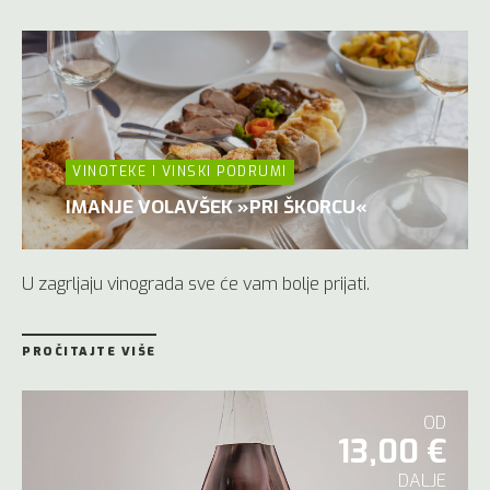
VINOTEKE I VINSKI PODRUMI
IMANJE VOLAVŠEK »PRI ŠKORCU«
U zagrljaju vinograda sve će vam bolje prijati.
PROČITAJTE VIŠE
OD
13,00 €
DALJE