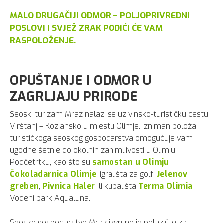
MALO DRUGAČIJI ODMOR – POLJOPRIVREDNI
POSLOVI I SVJEŽ ZRAK PODIĆI ĆE VAM
RASPOLOŽENJE.
OPUŠTANJE I ODMOR U
ZAGRLJAJU PRIRODE
Seoski turizam Mraz nalazi se uz vinsko-turističku cestu
Virštanj – Kozjansko u mjestu Olimje. Izniman položaj
turističkoga seoskog gospodarstva omogućuje vam
ugodne šetnje do okolnih zanimljivosti u Olimju i
Podčetrtku, kao što su
samostan u Olimju
,
Čokoladarnica Olimje
, igrališta za golf,
Jelenov
greben
,
Pivnica Haler
ili kupališta
Terma Olimia
i
Vodeni park Aqualuna.
Seosko gospodarstvo Mraz izvrsno je polazište za