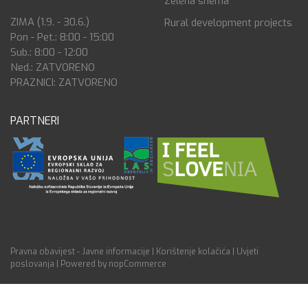
Zelena shema
ZIMA (1.9. - 30.6.)
Rural development projects
Pon - Pet.: 8:00 - 15:00
Sub.: 8:00 - 12:00
Ned.: ZATVORENO
PRAZNICI: ZATVORENO
PARTNERI
Pravna obavijest - Javne informacije
|
Korištenje kolačića
|
Uvjeti
poslovanja
|
Powered by nopCommerce