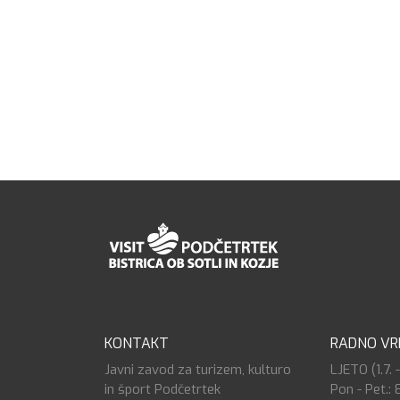
KONTAKT
RADNO VR
Javni zavod za turizem, kulturo
LJETO (1.7. -
in šport Podčetrtek
Pon - Pet.: 