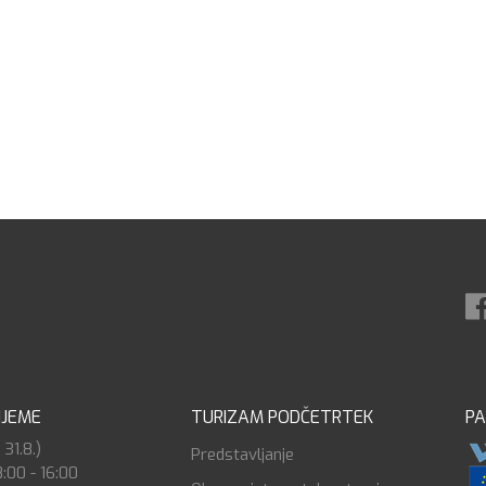
IJEME
TURIZAM PODČETRTEK
PA
 31.8.)
Predstavljanje
8:00 - 16:00