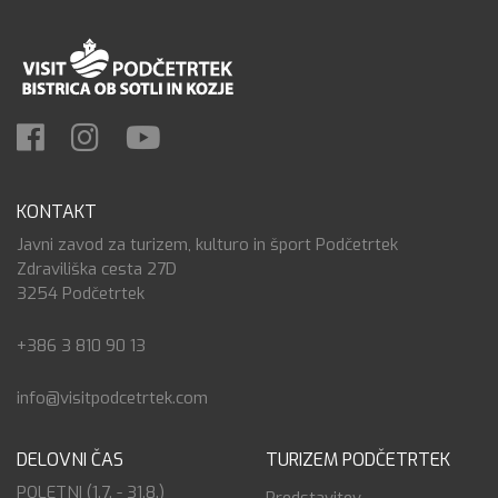
KONTAKT
Javni zavod za turizem, kulturo in šport Podčetrtek
Zdraviliška cesta 27D
3254 Podčetrtek
+386 3 810 90 13
info@visitpodcetrtek.com
DELOVNI ČAS
TURIZEM PODČETRTEK
POLETNI (1.7. - 31.8.)
Predstavitev