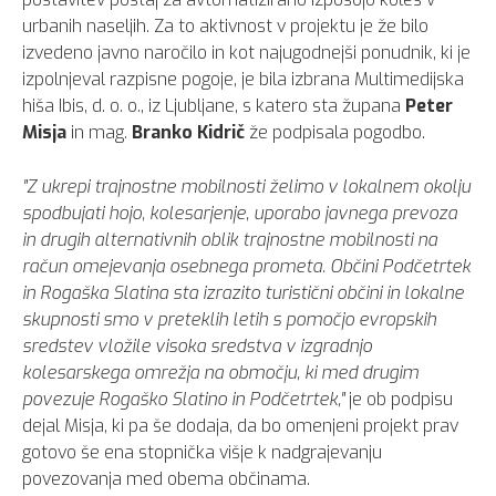
urbanih naseljih. Za to aktivnost v projektu je že bilo
izvedeno javno naročilo in kot najugodnejši ponudnik, ki je
izpolnjeval razpisne pogoje, je bila izbrana Multimedijska
hiša Ibis, d. o. o., iz Ljubljane, s katero sta župana
Peter
Misja
in mag.
Branko
Kidrič
že podpisala pogodbo.
"Z ukrepi trajnostne mobilnosti želimo v lokalnem okolju
spodbujati hojo, kolesarjenje, uporabo javnega prevoza
in drugih alternativnih oblik trajnostne mobilnosti na
račun omejevanja osebnega prometa. Občini Podčetrtek
in Rogaška Slatina sta izrazito turistični občini in lokalne
skupnosti smo v preteklih letih s pomočjo evropskih
sredstev vložile visoka sredstva v izgradnjo
kolesarskega omrežja na območju, ki med drugim
povezuje Rogaško Slatino in Podčetrtek,"
je ob podpisu
dejal Misja, ki pa še dodaja, da bo omenjeni projekt prav
gotovo še ena stopnička višje k nadgrajevanju
povezovanja med obema občinama.