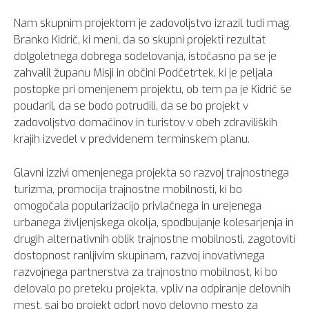
Nam skupnim projektom je zadovoljstvo izrazil tudi mag.
Branko Kidrič, ki meni, da so skupni projekti rezultat
dolgoletnega dobrega sodelovanja, istočasno pa se je
zahvalil županu Misji in občini Podčetrtek, ki je peljala
postopke pri omenjenem projektu, ob tem pa je Kidrič še
poudaril, da se bodo potrudili, da se bo projekt v
zadovoljstvo domačinov in turistov v obeh zdraviliških
krajih izvedel v predvidenem terminskem planu.
Glavni izzivi omenjenega projekta so razvoj trajnostnega
turizma, promocija trajnostne mobilnosti, ki bo
omogočala popularizacijo privlačnega in urejenega
urbanega življenjskega okolja, spodbujanje kolesarjenja in
drugih alternativnih oblik trajnostne mobilnosti, zagotoviti
dostopnost ranljivim skupinam, razvoj inovativnega
razvojnega partnerstva za trajnostno mobilnost, ki bo
delovalo po preteku projekta, vpliv na odpiranje delovnih
mest, saj bo projekt odprl novo delovno mesto za