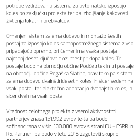
potrebe vzdrževanja sistema za avtomatsko izposojo
koles po zaključku projekta ter pa izboljšanje kakovosti
življenja lokalnih prebivalcev.
Omenjeni sistem zajema dobavo in montažo šestih
postaj za izposojo koles samopostrežnega sistema z vso
pripadajočo opremo, pri čemer ima vsaka postaja
najmanj deset ključavnic oz. mest priklopa koles. Tri
postaje bodo na območju občine Podčetrtek in tri postaje
na območju občine Rogaška Slatina, prav tako pa sistem
zajema dobavo dvainštiridesetih koles, in sicer sedem na
vsaki postaji ter električno adaptacijo dvanajstih koles, in
sicer dveh na vsaki postaji.
Vrednost celotnega projekta z vsemi aktivnostmi
partnerjev znaša 151.992 evrov, le-ta pa bodo
sofinancirana v višini 100.000 evrov s strani EU – ESRR in
RS. Partnerji pa bodo v letu 2018 zagotovili skupno