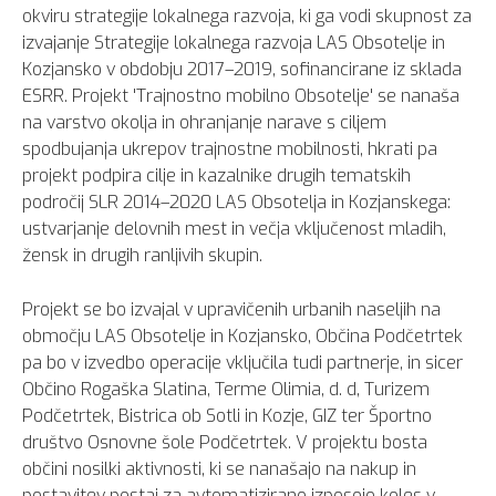
okviru strategije lokalnega razvoja, ki ga vodi skupnost za
izvajanje Strategije lokalnega razvoja LAS Obsotelje in
Kozjansko v obdobju 2017–2019, sofinancirane iz sklada
ESRR. Projekt 'Trajnostno mobilno Obsotelje' se nanaša
na varstvo okolja in ohranjanje narave s ciljem
spodbujanja ukrepov trajnostne mobilnosti, hkrati pa
projekt podpira cilje in kazalnike drugih tematskih
področij SLR 2014–2020 LAS Obsotelja in Kozjanskega:
ustvarjanje delovnih mest in večja vključenost mladih,
žensk in drugih ranljivih skupin.
Projekt se bo izvajal v upravičenih urbanih naseljih na
območju LAS Obsotelje in Kozjansko, Občina Podčetrtek
pa bo v izvedbo operacije vključila tudi partnerje, in sicer
Občino Rogaška Slatina, Terme Olimia, d. d, Turizem
Podčetrtek, Bistrica ob Sotli in Kozje, GIZ ter Športno
društvo Osnovne šole Podčetrtek. V projektu bosta
občini nosilki aktivnosti, ki se nanašajo na nakup in
postavitev postaj za avtomatizirano izposojo koles v