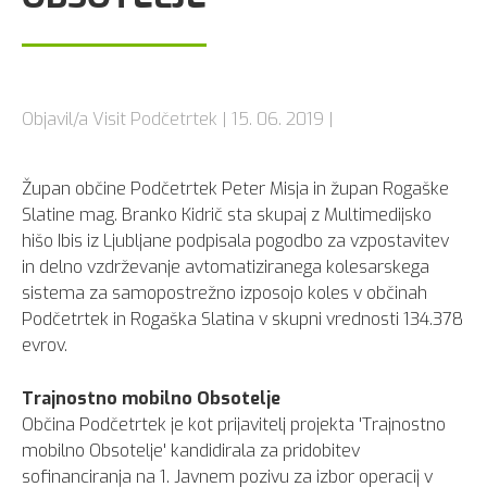
Objavil/a Visit Podčetrtek | 15. 06. 2019 |
Župan občine Podčetrtek Peter Misja in župan Rogaške
Slatine mag. Branko Kidrič sta skupaj z Multimedijsko
hišo Ibis iz Ljubljane podpisala pogodbo za vzpostavitev
in delno vzdrževanje avtomatiziranega kolesarskega
sistema za samopostrežno izposojo koles v občinah
Podčetrtek in Rogaška Slatina v skupni vrednosti 134.378
evrov.
Trajnostno mobilno Obsotelje
Občina Podčetrtek je kot prijavitelj projekta 'Trajnostno
mobilno Obsotelje' kandidirala za pridobitev
sofinanciranja na 1. Javnem pozivu za izbor operacij v