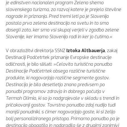
je edinstven nacionalen program Zeleno shemo
slovenskega turizma, za razvoj katere je prejela številne
nagrade in priznanja. Pred tremi leti pa je Slovenija
postala prva zelena destinacija na svetu in to smo
dosegli zato, ker smo vsi skupaj verjeli v zgodbo zelene
Slovenije, ker imamo Slovenijo radi in ker jo čutimo.«
V obrazložitvi direktorja SSNZ
Iztoka Altbauerja
, zakaj
Destinaciji Podčetrtek priznanje Evropske destinacije
odličnosti, je bilo slišati:
»Celovita turistična ponudba
Destinacije Podčetrtek obsega različne turistične
produkte, ki nagovarjajo različne segmente gostov.
Destinacija je bila desetletja znana predvsem po
ponudbi programov zdravja in dobrega počutja v
Termah Olimia, ki so jo nadgrajevale v skladu s trendi in
pričakovanji gostov. Tovrstno ponudbo zdaj nudijo tudi
manjši ponudniki, s čimer nagovarjajo goste, ki si želijo
bolj personaliziranega pristopa. Primarno ponudbo pa je
destinacija obogatila in nadgradila še z drugimi zanimivi