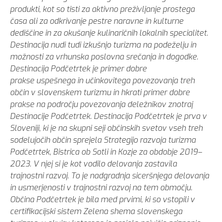
produkti, kot so tisti za aktivno preživljanje prostega
časa ali za odkrivanje pestre naravne in kulturne
dediščine in za okušanje kulinaričnih lokalnih specialitet.
Destinacija nudi tudi izkušnjo turizma na podeželju in
možnosti za vrhunska poslovna srečanja in dogodke.
Destinacija Podčetrtek je
primer dobre
prakse uspešnega in učinkovitega povezovanja treh
občin v slovenskem turizmu in hkrati primer dobre
prakse na področju povezovanja deležnikov znotraj
Destinacije Podčetrtek. Destinacija Podčetrtek je prva v
Sloveniji, ki je na skupni seji občinskih svetov vseh treh
sodelujočih občin sprejela Strategijo razvoja turizma
Podčetrtek, Bistrica ob Sotli in Kozje za obdobje 2019–
2023. V njej si je kot vodilo delovanja zastavila
trajnostni razvoj. To je nadgradnja siceršnjega delovanja
in usmerjenosti v trajnostni razvoj na tem območju.
Občina Podčetrtek je bila med prvimi, ki so vstopili v
certifikacijski sistem Zelena shema slovenskega