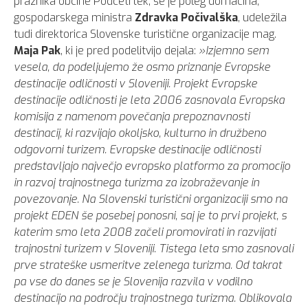
praznika občine Podčetrtek, se je poleg domačina,
gospodarskega ministra
Zdravka Počivalška
, udeležila
tudi direktorica Slovenske turistične organizacije mag.
Maja Pak
, ki je pred podelitvijo dejala:
»Izjemno sem
vesela, da podeljujemo že osmo priznanje Evropske
destinacije odličnosti v Sloveniji. Projekt Evropske
destinacije odličnosti je leta 2006 zasnovala Evropska
komisija z namenom povečanja prepoznavnosti
destinacij, ki razvijajo okoljsko, kulturno in družbeno
odgovorni turizem. Evropske destinacije odličnosti
predstavljajo največjo evropsko platformo za promocijo
in razvoj trajnostnega turizma za izobraževanje in
povezovanje. Na Slovenski turistični organizaciji smo na
projekt EDEN še posebej ponosni, saj je to prvi projekt, s
katerim smo leta 2008 začeli promovirati in razvijati
trajnostni turizem v Sloveniji. Tistega leta smo zasnovali
prve strateške usmeritve zelenega turizma. Od takrat
pa vse do danes se je Slovenija razvila v vodilno
destinacijo na področju trajnostnega turizma. Oblikovala