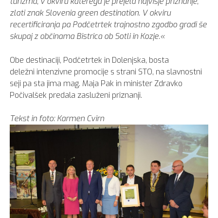
turizma, v okviru katerega je prejela najvišje priznanje,
zlati znak Slovenia green destination. V okviru
recertificiranja pa Podčetrtek trajnostno zgodbo gradi še
skupaj z občinama Bistrica ob Sotli in Kozje.«
Obe destinaciji, Podčetrtek in Dolenjska, bosta
deležni intenzivne promocije s strani STO, na slavnostni
seji pa sta jima mag. Maja Pak in minister Zdravko
Počivalšek predala zasluženi priznanji.
Tekst in foto: Karmen Cvirn