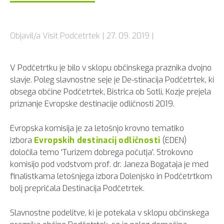
Objavil/a Visit Podcetrtek | 27. 09. 2019 |
V Podčetrtku je bilo v sklopu občinskega praznika dvojno
slavje. Poleg slavnostne seje je De-stinacija Podčetrtek, ki
obsega občine Podčetrtek, Bistrica ob Sotli, Kozje prejela
priznanje Evropske destinacije odličnosti 2019.
Evropska komisija je za letošnjo krovno tematiko
izbora
Evropskih destinacij odličnosti
(EDEN)
določila temo 'Turizem dobrega počutja'. Strokovno
komisijo pod vodstvom prof. dr. Janeza Bogataja je med
finalistkama letošnjega izbora Dolenjsko in Podčetrtkom
bolj prepričala Destinacija Podčetrtek.
Slavnostne podelitve, ki je potekala v sklopu občinskega