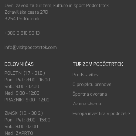
Javni zavod za turizem, kulturo in šport Podčetrtek
Zdraviliška cesta 27D
3254 Podčetrtek
+386 3 810 90 13
info@visitpodcetrtek.com
DELOVNI ČAS
TURIZEM PODČETRTEK
POLETNI (1.7. - 31.8.)
Predstavitev
Pon - Pet.: 8:00 - 16:00
O projektu prenove
Sob.: 9:00 - 12:00
Ned.: 9:00 - 12:00
Športna dvorana
PRAZNIKI: 9:00 - 12:00
Zelena shema
ZIMSKI (1.9. - 30.6.)
Evropa investira v podeželje
Pon - Pet.: 8:00 - 15:00
Sob.: 8:00 -12:00
Ned.: ZAPRTO