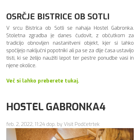
OSRČJE BISTRICE OB SOTLI
V srcu Bistrica ob Sotli se nahaja Hostel Gabronka.
Stoletna zgradba je danes čudovit, z občutkom za
tradicijo obnovljen nastanitveni objekt, kjer si lahko
spočijejo naključni popotniki ali pa se za dlje časa ustavijo
tisti, ki se želijo naužiti lepot ter pestre ponudbe vasi in
njene okolice.
Več si lahko preberete tukaj.
HOSTEL GABRONKA4
feb. 2, 2022, 11:24 dop. by Visit Podčetrtek