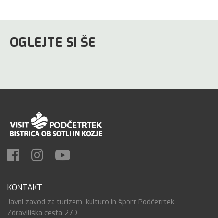
OGLEJTE SI ŠE
KONTAKT
Javni zavod za turizem, kulturo in šport Podčetrtek
Zdraviliška cesta 27D