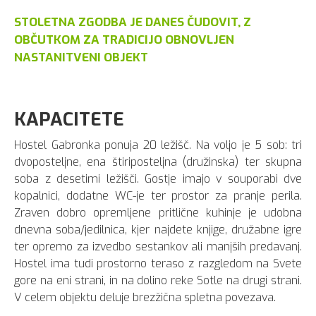
STOLETNA ZGODBA JE DANES ČUDOVIT, Z
OBČUTKOM ZA TRADICIJO OBNOVLJEN
NASTANITVENI OBJEKT
KAPACITETE
Hostel Gabronka ponuja 20 ležišč. Na voljo je 5 sob: tri
dvoposteljne, ena štiriposteljna (družinska) ter skupna
soba z desetimi ležišči. Gostje imajo v souporabi dve
kopalnici, dodatne WC-je ter prostor za pranje perila.
Zraven dobro opremljene pritlične kuhinje je udobna
dnevna soba/jedilnica, kjer najdete knjige, družabne igre
ter opremo za izvedbo sestankov ali manjših predavanj.
Hostel ima tudi prostorno teraso z razgledom na Svete
gore na eni strani, in na dolino reke Sotle na drugi strani.
V celem objektu deluje brezžična spletna povezava.