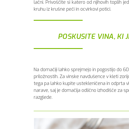
lačni. Privoščite si katero od njihovih toplih jed
kruhu iz krušne peči in ocvirkovi potici.
POSKUSITE VINA, KI 
Na domačiji lahko sprejmejo in pogostijo do 60
priložnostih. Za vinske navdušence v kleti zorij
tega pa lahko kupite ustekleničena in odprta vin
narave, saj je domačija odlično izhodišče za 
razglede.