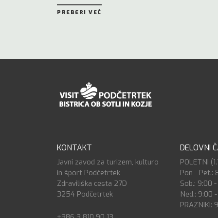
PREBERI VEČ
KONTAKT
DELOVNI 
Javni zavod za turizem, kulturo
POLETNI (1.7
in šport Podčetrtek
Pon - Pet.: 
Zdraviliška cesta 27D
Sob.: 9:00 -
3254 Podčetrtek
Ned.: 9:00 -
PRAZNIKI: 9
+386 3 810 90 13