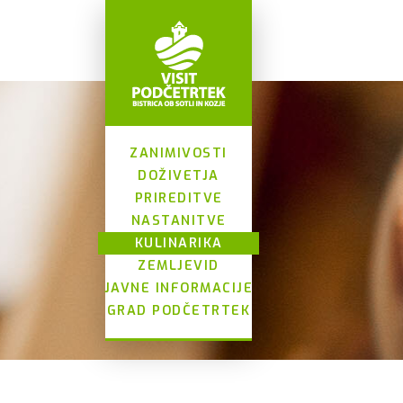
ZANIMIVOSTI
DOŽIVETJA
PRIREDITVE
NASTANITVE
KULINARIKA
ZEMLJEVID
JAVNE INFORMACIJE
GRAD PODČETRTEK