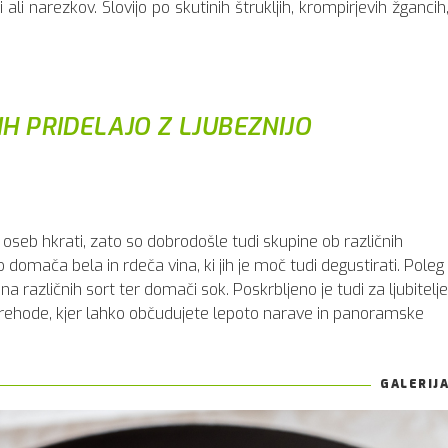
i ali narezkov. Slovijo po skutinih štrukljih, krompirjevih žgancih
JIH PRIDELAJO Z LJUBEZNIJO
 oseb hkrati, zato so dobrodošle tudi skupine ob različnih
o domača bela in rdeča vina, ki jih je moč tudi degustirati. Poleg
a različnih sort ter domači sok. Poskrbljeno je tudi za ljubitelje
sprehode, kjer lahko občudujete lepoto narave in panoramske
GALERIJ