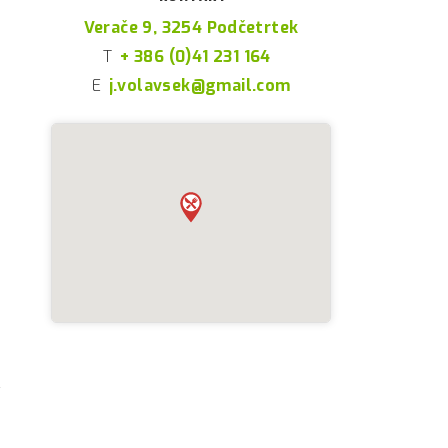
,
Verače 9, 3254 Podčetrtek
T
+ 386 (0)41 231 164
E
j.volavsek@gmail.com
A