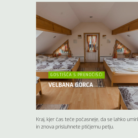
GOSTIŠČA S PRENOČIŠČI
VELBANA GORCA
Kraj, kjer čas teče počasneje, da se lahko umir
in znova prisluhnete ptičjemu petju.