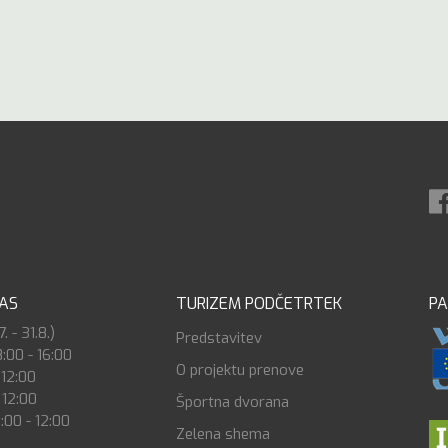
ČAS
TURIZEM PODČETRTEK
PA
. - 31.8.)
Predstavitev
8:00 - 16:00
O projektu prenove
 12:00
 12:00
Športna dvorana
:00 - 12:00
Zelena shema