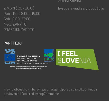
Zelena shema
ZIMSKI (1.9. - 30.6.)
Evropa investira v podeželje
Pon - Pet.: 8:00 - 15:00
Sob.: 8:00 -12:00
Ned.: ZAPRTO
PRAZNIKI: ZAPRTO
PARTNERJI
Pravno obvestilo - Info javnega značaja
|
Uporaba piškotkov
|
Pogoji
poslovanja
|
Powered by nopCommerce