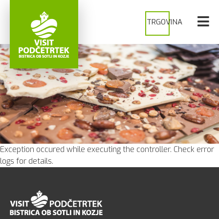
TRGOVINA
Exception occured while executing the controller. Check error
logs for details.