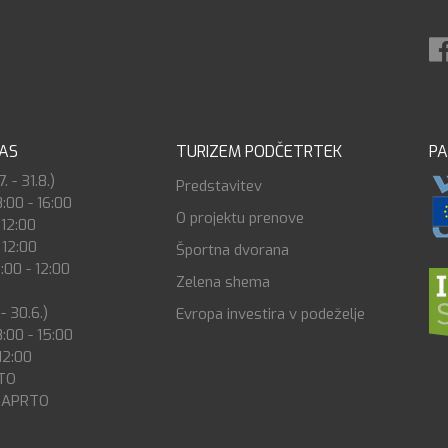
ČAS
TURIZEM PODČETRTEK
PA
. - 31.8.)
Predstavitev
8:00 - 16:00
O projektu prenove
 12:00
 12:00
Športna dvorana
:00 - 12:00
Zelena shema
 - 30.6.)
Evropa investira v podeželje
8:00 - 15:00
12:00
RTO
 ZAPRTO