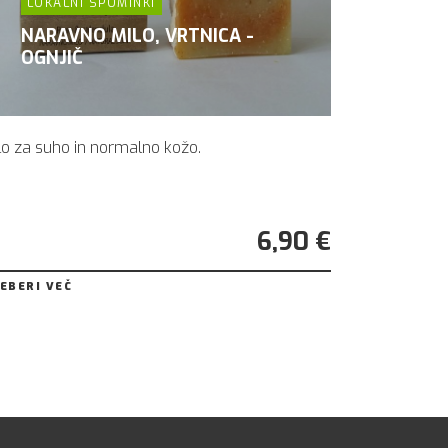
LOKALNI SPOMINKI
NARAVNO MILO, VRTNICA -
OGNJIČ
lo za suho in normalno kožo.
6,90 €
EBERI VEČ