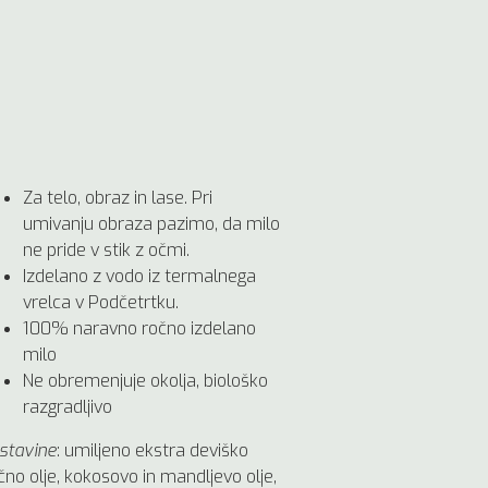
Za telo, obraz in lase. Pri
umivanju obraza pazimo, da milo
ne pride v stik z očmi.
Izdelano z vodo iz termalnega
vrelca v Podčetrtku.
100% naravno ročno izdelano
milo
Ne obremenjuje okolja, biološko
razgradljivo
stavine
: umiljeno ekstra deviško
jčno olje, kokosovo in mandljevo olje,