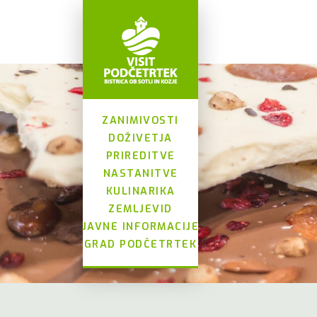
ZANIMIVOSTI
DOŽIVETJA
PRIREDITVE
NASTANITVE
KULINARIKA
ZEMLJEVID
JAVNE INFORMACIJE
GRAD PODČETRTEK