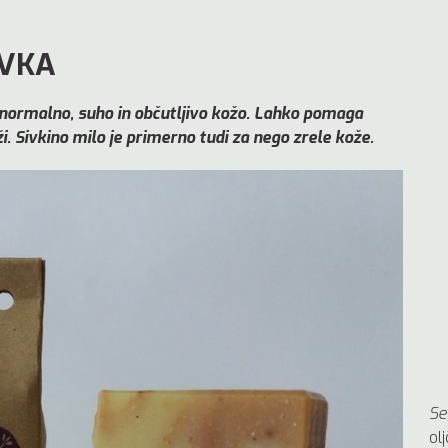
IVKA
 normalno, suho in občutljivo kožo. Lahko pomaga
i. Sivkino milo je primerno tudi za nego zrele kože.
Se
ol