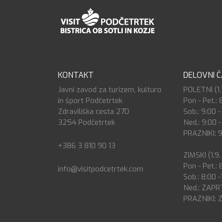
KONTAKT
DELOVNI 
Javni zavod za turizem, kulturo
POLETNI (1.7
in šport Podčetrtek
Pon - Pet.: 
Zdraviliška cesta 27D
Sob.: 9:00 -
3254 Podčetrtek
Ned.: 9:00 -
PRAZNIKI: 9
+386 3 810 90 13
ZIMSKI (1.9.
Pon - Pet.: 
info@visitpodcetrtek.com
Sob.: 8:00 -
Ned.: ZAP
PRAZNIKI: