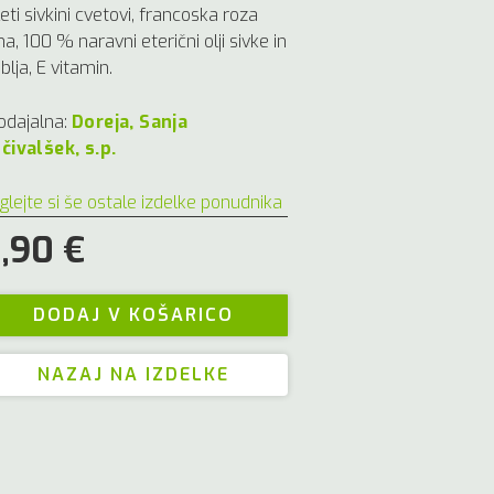
eti sivkini cvetovi, francoska roza
ina, 100 % naravni eterični olji sivke in
jblja, E vitamin.
odajalna:
Doreja, Sanja
čivalšek, s.p.
glejte si še ostale izdelke ponudnika
,90 €
NAZAJ NA IZDELKE