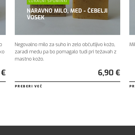
LOKALNI SPOMINKI
NARAVNO MILO, MED - ČEBELJI
VOSEK
o
Negovalno milo za suho in zelo občutljivo kožo,
Mi
ško
zaradi medu pa bo pomagalo tudi pri težavah z
mastno kožo.
 €
6,90 €
PREBERI VEČ
PR