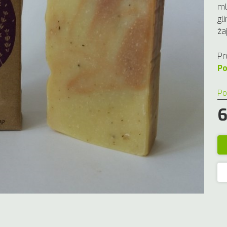
ml
gl
ža
Pr
Po
Po
6