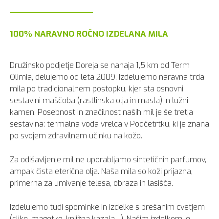
100% NARAVNO ROČNO IZDELANA MILA
Družinsko podjetje Doreja se nahaja 1,5 km od Term
Olimia, delujemo od leta 2009. Izdelujemo naravna trda
mila po tradicionalnem postopku, kjer sta osnovni
sestavini maščoba (rastlinska olja in masla) in lužni
kamen. Posebnost in značilnost naših mil je še tretja
sestavina: termalna voda vrelca v Podčetrtku, ki je znana
po svojem zdravilnem učinku na kožo.
Za odišavljenje mil ne uporabljamo sintetičnih parfumov,
ampak čista eterična olja. Naša mila so koži prijazna,
primerna za umivanje telesa, obraza in lasišča.
Izdelujemo tudi spominke in izdelke s prešanim cvetjem
(slike, magetke, knjižna kazala,...). Našim izdelkom je