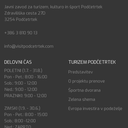
Javni zavod za turizem, kulturo in šport Podčetrtek
Zdraviliška cesta 27D
3254 Podčetrtek
+386 3 810 90 13
info@visitpodcetrtek.com
DELOVNI ČAS
TURIZEM PODČETRTEK
POLETNI (1.7. - 31.8.)
Predstavitev
Pon - Pet.: 8:00 - 16:00
O projektu prenove
Sob.: 9:00 - 12:00
Ned.: 9:00 - 12:00
Športna dvorana
PRAZNIKI: 9:00 - 12:00
Zelena shema
ZIMSKI (1.9. - 30.6.)
Evropa investira v podeželje
Pon - Pet.: 8:00 - 15:00
Sob.: 8:00 -12:00
Ned.: ZAPRTO