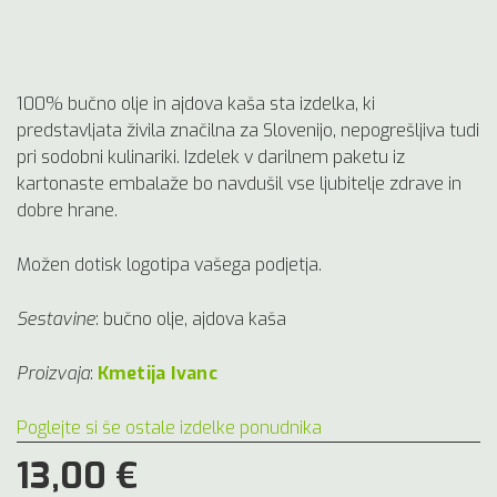
100% bučno olje in ajdova kaša sta izdelka, ki
predstavljata živila značilna za Slovenijo, nepogrešljiva tudi
pri sodobni kulinariki. Izdelek v darilnem paketu iz
kartonaste embalaže bo navdušil vse ljubitelje zdrave in
dobre hrane.
Možen dotisk logotipa vašega podjetja.
Sestavine
: bučno olje, ajdova kaša
Proizvaja
:
Kmetija Ivanc
Poglejte si še ostale izdelke ponudnika
13,00 €