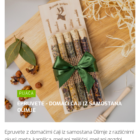
PIJAČA
EPRUVETE - DOMAČI ČAJI IZ SAMOSTANA
OLIMJE
Epruvete z domačimi čaji iz samostana Olimje z različnimi
okusi: meta, kamilica, mešani zeliščni, mešani gozdni