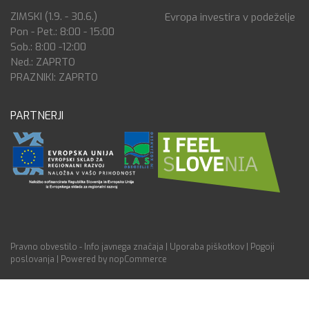
ZIMSKI (1.9. - 30.6.)
Evropa investira v podeželje
Pon - Pet.: 8:00 - 15:00
Sob.: 8:00 -12:00
Ned.: ZAPRTO
PRAZNIKI: ZAPRTO
PARTNERJI
Pravno obvestilo - Info javnega značaja
|
Uporaba piškotkov
|
Pogoji
poslovanja
|
Powered by nopCommerce