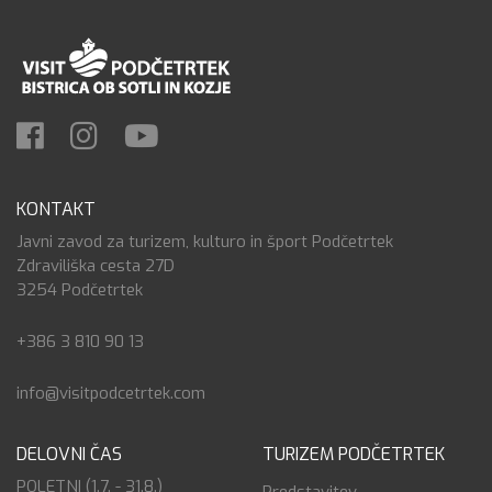
KONTAKT
Javni zavod za turizem, kulturo in šport Podčetrtek
Zdraviliška cesta 27D
3254 Podčetrtek
+386 3 810 90 13
info@visitpodcetrtek.com
DELOVNI ČAS
TURIZEM PODČETRTEK
POLETNI (1.7. - 31.8.)