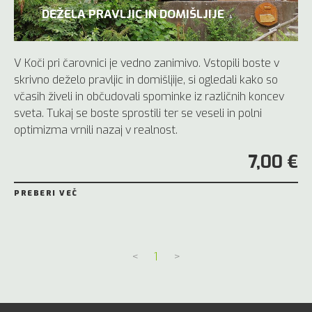
DEŽELA PRAVLJIC IN DOMIŠLJIJE
V Koči pri čarovnici je vedno zanimivo. Vstopili boste v
skrivno deželo pravljic in domišljije, si ogledali kako so
včasih živeli in občudovali spominke iz različnih koncev
sveta. Tukaj se boste sprostili ter se veseli in polni
optimizma vrnili nazaj v realnost.
7,00 €
PREBERI VEČ
<
1
>