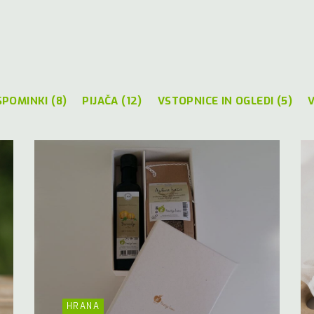
SPOMINKI (8)
PIJAČA (12)
VSTOPNICE IN OGLEDI (5)
V
HRANA