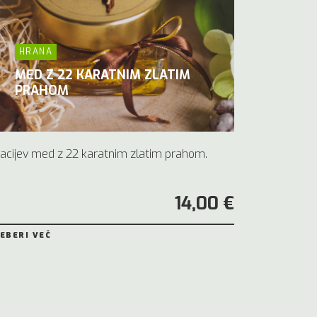
HRANA
MED Z 22 KARATNIM ZLATIM
PRAHOM
acijev med z 22 karatnim zlatim prahom.
14,00 €
EBERI VEČ