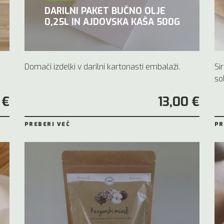
DARILNI PAKET BUČNO OLJE
0,25L IN AJDOVSKA KAŠA 500G
Domači izdelki v darilni kartonasti embalaži.
Si
sol
 €
13,00 €
PREBERI VEČ
PR