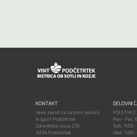
KONTAKT
DELOVNI 
Javni zavod za turizem, kulturo
POLETNI (1.7
in šport Podčetrtek
Pon - Pet.: 
Zdraviliška cesta 27D
Sob.: 9:00 -
3254 Podčetrtek
Ned.: 9:00 -