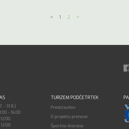
<
1
2
>
ČAS
TURIZEM PODČETRTEK
PA
. - 31.8.)
Predstavitev
8:00 - 16:00
O projektu prenove
 12:00
 12:00
Športna dvorana