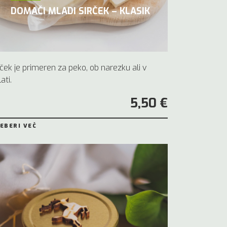
DOMAČI MLADI SIRČEK – KLASIK
rček je primeren za peko, ob narezku ali v
ati.
5,50 €
EBERI VEČ