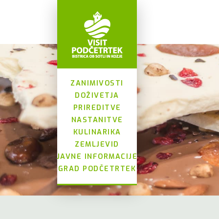
ZANIMIVOSTI
DOŽIVETJA
PRIREDITVE
NASTANITVE
KULINARIKA
ZEMLJEVID
JAVNE INFORMACIJE
GRAD PODČETRTEK