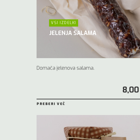
VSI IZDELKI
JELENJA SALAMA
Domača jelenova salama.
8,00
PREBERI VEČ