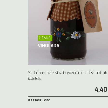
HRANA
VINOLADA
Sadni namaz iz vina in gozdnimi sadeži-unikatn
izdelek.
4,40
PREBERI VEČ